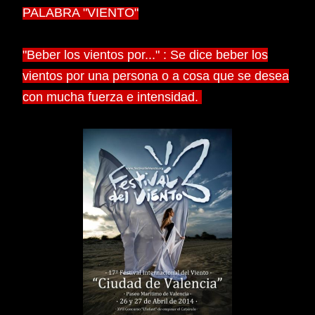
PALABRA "VIENTO"
"Beber los vientos por..." : Se dice beber los
vientos por una persona o a cosa que se desea
con mucha fuerza e intensidad.