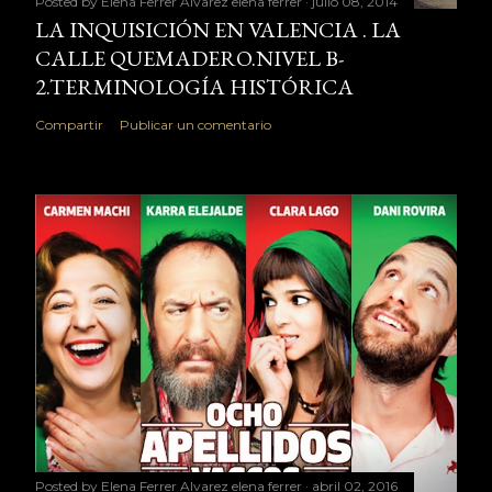
Posted by Elena Ferrer Alvarez
elena ferrer
julio 08, 2014
LA INQUISICIÓN EN VALENCIA . LA
CALLE QUEMADERO.NIVEL B-
2.TERMINOLOGÍA HISTÓRICA
Compartir
Publicar un comentario
Posted by Elena Ferrer Alvarez
elena ferrer
abril 02, 2016