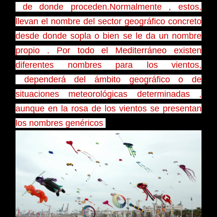
de donde proceden.Normalmente , estos,
llevan el nombre del sector geográfico concreto
desde donde sopla o bien se le da un nombre
propio . Por todo el Mediterráneo existen
diferentes nombres para los vientos,
dependerá del ámbito geográfico o de
situaciones meteorológicas determinadas ,
aunque en la rosa de los vientos se presentan
los nombres genéricos
.