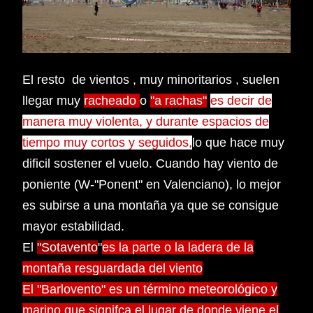
El resto de vientos , muy minoritarios , suelen
llegar muy
racheado
o
"a rachas"
es decir de
manera muy violenta, y durante espacios de
tiempo muy cortos y
seguidos,
lo que hace muy
dificil sostener el vuelo. Cuando hay viento de
poniente (W-"Ponent" en Valenciano), lo mejor
es subirse a una montaña ya que se consigue
mayor estabilidad.
El
"Sotavento
"
es la parte o la ladera de la
montaña resguardada del viento
El "Barlovento" es un término meteorológico y
marino que signifca el lugar de donde viene el