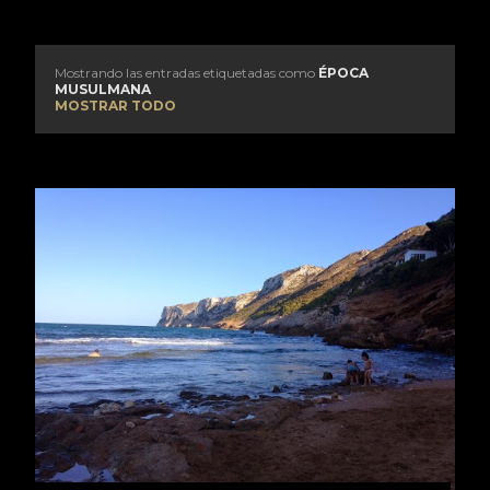
Mostrando las entradas etiquetadas como
ÉPOCA
E
MUSULMANA
MOSTRAR TODO
n
t
r
a
d
a
s