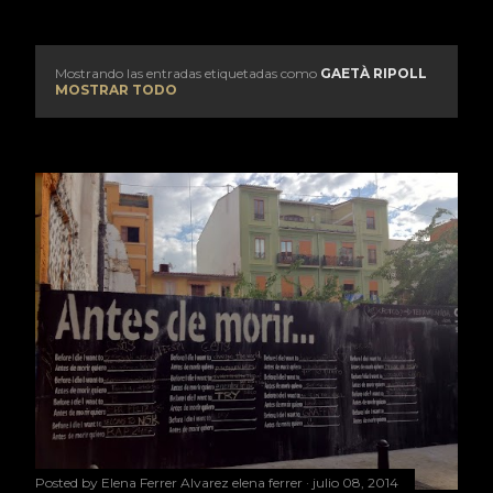
Mostrando las entradas etiquetadas como
GAETÀ RIPOLL
E
MOSTRAR TODO
n
t
r
a
d
a
s
Posted by Elena Ferrer Alvarez
elena ferrer
julio 08, 2014