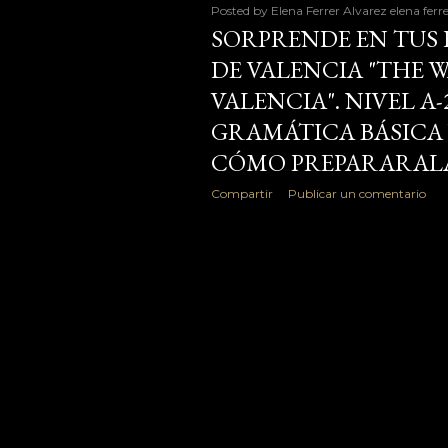
febrero
Posted by Elena Ferrer Alvarez
elena ferr
SORPRENDE EN TUS 
enero
DE VALENCIA "THE 
diciembre
VALENCIA". NIVEL A
GRAMÁTICA BÁSICA 
noviembre
CÓMO PREPARARAL
octubre
Compartir
Publicar un comentario
septiembre
julio
junio
mayo
abril
marzo