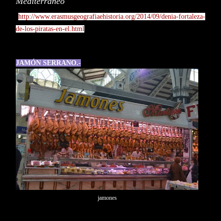
Mediterráneo
"
http://www.erasmusgeografiaehistoria.org/2014/09/denia-fortaleza-
de-los-piratas-en-el.html
JAMÓN SERRANO.-
jamones