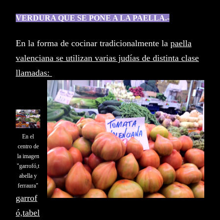
VERDURA QUE SE PONE A LA PAELLA.-
En la forma de cocinar tradicionalmente la
paella
valenciana se utilizan varias judías de distinta clase
llamadas:
En el
centro de
la imagen
"garrofó,t
abella y
ferraura"
garrof
ó,tabel