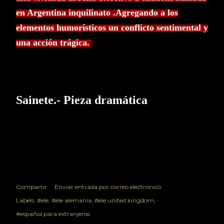
en Argentina inquilinato .Agregando a los
elementos humorísticos un conflicto sentimental y
una acción trágica.
Sainete.- Pieza dramática
Compartir
Enviar entrada por correo electrónico
Labels:
#ele
#ele alemania
#ele united kingdom
#español para extranjeros