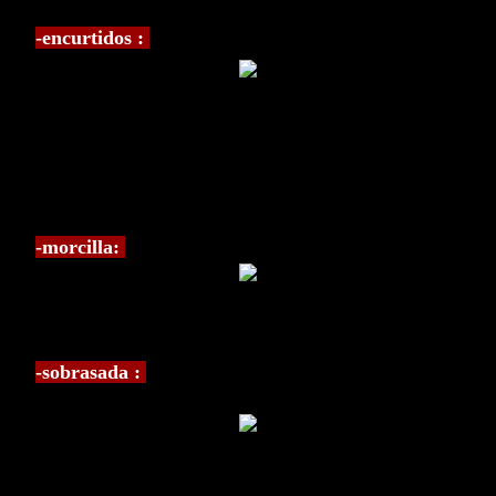
-encurtidos :
-morcilla:
-sobrasada :