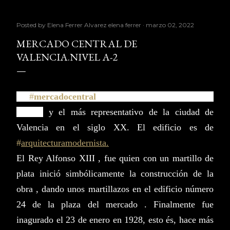
Posted by Elena Ferrer Alvarez
elena ferrer
marzo 02, 2022
MERCADO CENTRAL DE
VALENCIA.NIVEL A-2
El
#
m
ercadocentral
es uno de los más bellos de
Europa
y el más representativo de la ciudad de
Valencia en el siglo XX.
El edificio es de
#
a
rquitecturamodernista.
El Rey Alfonso XIII , fue quien con un martillo de
plata inició simbólicamente la construcción de la
obra , dando unos martillazos en el edificio número
24 de la plaza del mercado .
Finalmente fue
inagurado el 23 de enero en 1928, esto és, hace más