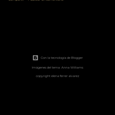
Con la tecnología de Blogger
Imágenes del tema:
Anna Williams
copyright elena ferrer alvarez