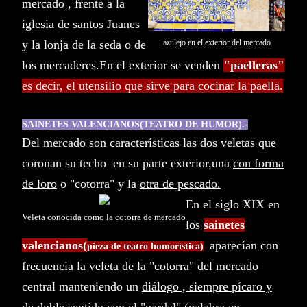
mercado , frente a la
iglesia de santos Juanes
y la lonja de la seda o de
azulejo en el exterior del mercado
los mercaderes.En el exterior se venden
"paelleras"
es decir, el utensilio que sirve para cocinar la paella.
S
AINETES VALENCIANOS(TEATRO DE HUMOR).-
Del mercado son características las dos veletas que
coronan su techo en su parte exterior,una
con forma
de loro
o "cotorra" y la
otra de pescado.
En el siglo XIX en
Veleta conocida como la cotorra de mercado
los
sainetes
valencianos(
aparecían con
pieza de teatro humorística)
frecuencia la veleta de la "cotorra" del mercado
central manteniendo un
diálogo , siempre pícaro y